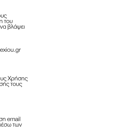
ους
η του
 να βλάψει
lexiou.gr
ρους Χρήσης
ησής τους
ση email
μέσω των