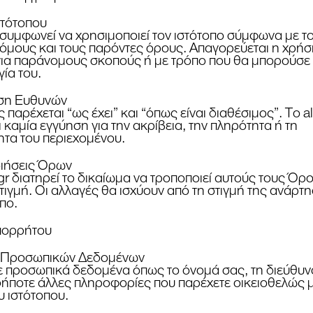
στότοπου
συμφωνεί να χρησιμοποιεί τον ιστότοπο σύμφωνα με τ
νόμους και τους παρόντες όρους. Απαγορεύεται η χρήσ
για παράνομους σκοπούς ή με τρόπο που θα μπορούσε
γία του.
ηση Ευθυνών
 παρέχεται “ως έχει” και “όπως είναι διαθέσιμος”. Το a
 καμία εγγύηση για την ακρίβεια, την πληρότητα ή τη
ητα του περιεχομένου.
οιήσεις Όρων
.gr διατηρεί το δικαίωμα να τροποποιεί αυτούς τους Ό
τιγμή. Οι αλλαγές θα ισχύουν από τη στιγμή της ανάρτ
πο.
πορρήτου
ή Προσωπικών Δεδομένων
 προσωπικά δεδομένα όπως το όνομά σας, τη διεύθυν
δήποτε άλλες πληροφορίες που παρέχετε οικειοθελώς 
 ιστότοπου.