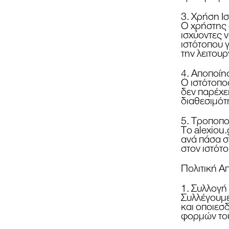
3. Χρήση Ι
Ο χρήστης 
ισχύοντες 
ιστότοπου 
την λειτουρ
4. Αποποί
Ο ιστότοπος
δεν παρέχει
διαθεσιμότ
5. Τροποπ
Το alexiou
ανά πάσα σ
στον ιστότο
Πολιτική Α
1. Συλλογ
Συλλέγουμε
και οποιεσ
φορμών του