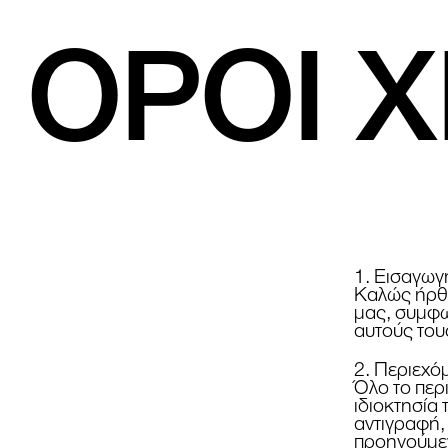
ΟΡΟΙ 
1. Εισαγωγ
Καλώς ήρθα
μας, συμφω
αυτούς του
2. Περιεχό
Όλο το περ
ιδιοκτησία 
αντιγραφή,
προηγούμε