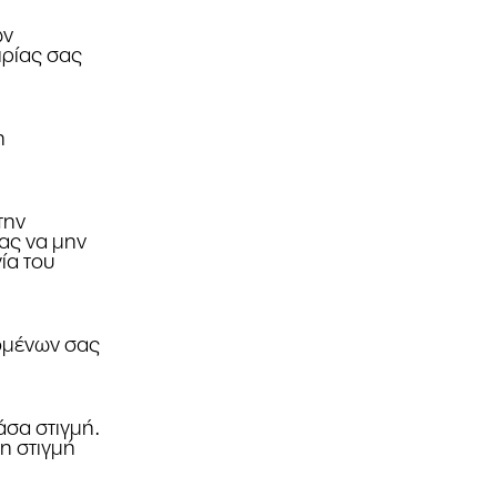
ων
ιρίας σας
η
την
ας να μην
ία του
δομένων σας
άσα στιγμή.
τη στιγμή