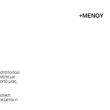
+ΜΕΝΟΥ
 ιστότοπού
είτε με
τοπό μας.
ματική
ρεύεται η