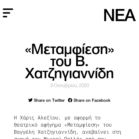
NEA
«Μεταμφίεση»
του Β.
Χατζηγιαννίδη
9 Οκτωβρίου, 2020
Share on Twitter
Share on Facebook
Η Χάρις Αλεξίου, με αφορμή το
θεατρικό αφήγημα «Μεταμφίεση» του
Βαγγέλη Χατζηγιαννίδη, ανεβαίνει στη
σκηνή του Μικρού Παλλάς από την