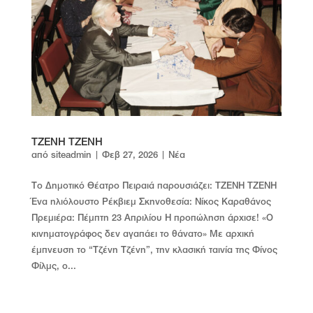
TZENH TZENH
από
siteadmin
|
Φεβ 27, 2026
|
Νέα
Το Δημοτικό Θέατρο Πειραιά παρουσιάζει: TZENH TZENH
Ένα ηλιόλουστο Ρέκβιεμ Σκηνοθεσία: Νίκος Καραθάνος
Πρεμιέρα: Πέμπτη 23 Απριλίου Η προπώληση άρχισε! «Ο
κινηματογράφος δεν αγαπάει το θάνατο» Με αρχική
έμπνευση το “Τζένη Τζένη”, την κλασική ταινία της Φίνος
Φίλμς, ο...