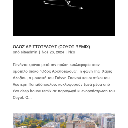
ΟΔΟΣ ΑΡΙΣΤΟΤΕΛΟΥΣ (COYOT REMIX)
από
siteadmin
|
Νοέ 28, 2024
|
Νέα
Πενήντα χρόνια μετά την πρώτη κυκλοφορία στον
ομότιτλο δίσκο “Οδός Αριστοτέλους”, η φωνή της Χάρις
Αλεξίου, η μουσική του Γιάννη Σπανού και οι στίχοι του
Λευτέρη Παπαδόπουλου, κυκλοφορούν ξανά μέσα από
ένα deep house remix σε παραγωγή κι ενορχήστρωση του
Coyot. Ο...