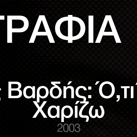
ΓΡΑΦΙΑ
 Βαρδής: Ό,τι
Χαρίζω
2003