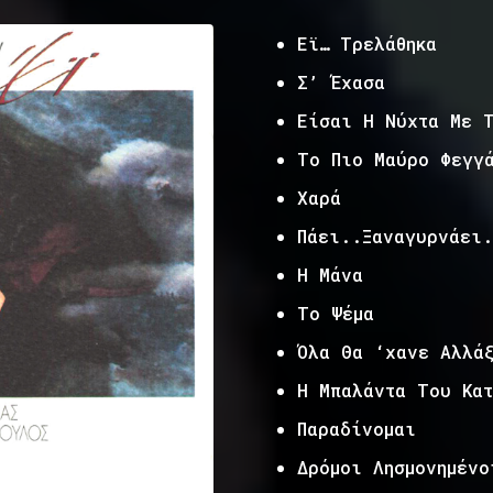
Εϊ… Τρελάθηκα
Σ’ Έχασα
Είσαι Η Νύχτα Με 
Το Πιο Μαύρο Φεγγ
Χαρά
Πάει..Ξαναγυρνάει.
Η Μάνα
Το Ψέμα
Όλα Θα ‘χανε Αλλά
Η Μπαλάντα Του Κατ
Παραδίνομαι
Δρόμοι Λησμονημένο