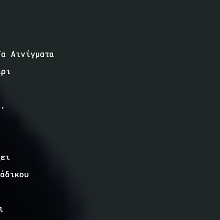
Τα Αινίγματα
άρι
.
ξει
άδικου
ι