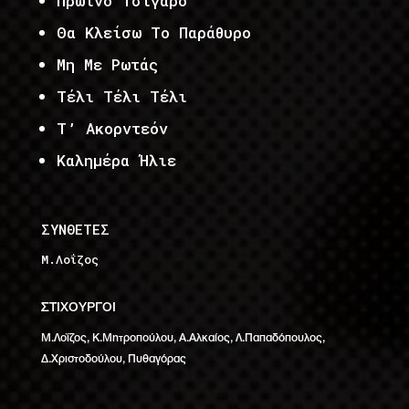
Πρωινό Τσιγάρο
Θα Κλείσω Το Παράθυρο
Μη Με Ρωτάς
Τέλι Τέλι Τέλι
Τ’ Ακορντεόν
Καλημέρα Ήλιε
ΣΥΝΘΕΤΕΣ
Μ.Λοΐζος
ΣΤΙΧΟΥΡΓΟΙ
Μ.Λοΐζος, Κ.Μητροπούλου, Α.Αλκαίος, Λ.Παπαδόπουλος,
Δ.Χριστοδούλου, Πυθαγόρας