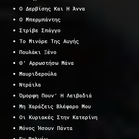
Ο Δερβίσης Και Η Άννα
Ο Μπερμπάντης
Στρίβε Σπάγγο
Το Μινόρε Της Αυγής
Πουλάκι Ξένο
Θ’ Αρρωστήσω Μάνα
Μαυριδερούλα
Ντράιλα
Όμορφη Πουν’ Η Λειβαδιά
Μη Χαράζεις Βλέφαρο Μου
Οι Κυριακές Στην Κατερίνη
Μόνος Ήσουν Πάντα
Εν Βελγίω