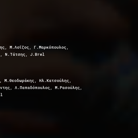
ης, Μ.Λοΐζος, Γ.Μαρκόπουλος,
, Ν.Τάτσης, J.Brel
, Μ.Θεοδωράκης, Ηλ.Κατσούλης,
ντης, Λ.Παπαδόπουλος, Μ.Ρασούλης,
el